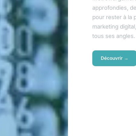
approfondies, de
pour rester à la
marketing digita
tous ses angles.
Découvrir →