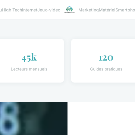
u
High Tech
Internet
Jeux-video
Marketing
Matériel
Smartph
45k
120
Lecteurs mensuels
Guides pratiques