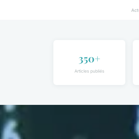
Act
350+
Articles publiés