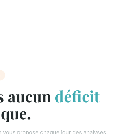
h
s aucun
déficit
ique.
vous propose chaque jour des analyses