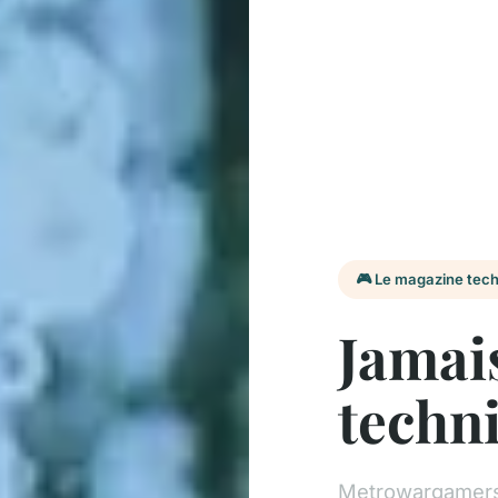
🎮 Le magazine tec
Jamai
techn
Metrowargamers 