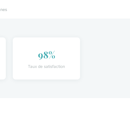
ones
98%
Taux de satisfaction