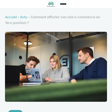
Accueil
›
Actu
›
Comment afficher son site e-commerce en
1ère position ?